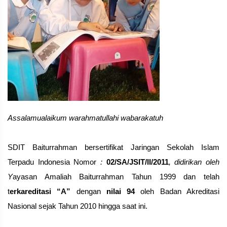
A
ssalamualaikum warahmatullahi wabarakatuh
SDIT Baiturrahman bersertifikat Jaringan Sekolah Islam
Terpadu Indonesia Nomor
:
02/SA/JSIT/II/2011
, didirikan oleh
Y
ayasan Amaliah Baiturrahman Tahun 1999 dan telah
t
erkareditasi “A”
dengan
nilai 94
oleh Badan Akreditasi
Nasional sejak Tahun 2010 hingga saat ini.