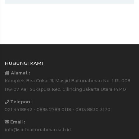
HUBUNGI KAMI
Alamat :
Komplek Bea Cukai Jl. Masjid Baiturrahman No. 1 Rt 008
Rw 07 Kel. Sukapura Kec. Cilincing Jakarta Utara 14140
Telepon :
021 4418642 - 0895 2789 0118 - 0813 8830 3170
Email :
info@sditbaiturrahman.sch.id