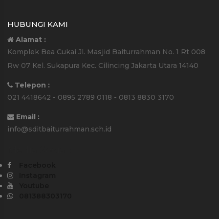
HUBUNGI KAMI
Alamat :
Komplek Bea Cukai Jl. Masjid Baiturrahman No. 1 Rt 008
Rw 07 Kel. Sukapura Kec. Cilincing Jakarta Utara 14140
Telepon :
021 4418642 - 0895 2789 0118 - 0813 8830 3170
Email :
info@sditbaiturrahman.sch.id
Media Sosial :
Facebook
Instagram
Youtube
081388303170