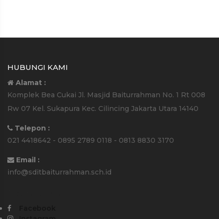
HUBUNGI KAMI
Alamat :
Komplek Bea Cukai Jl. Masjid Baiturrahman No. 1 Rt 008
Rw 07 Kel. Sukapura Kec. Cilincing Jakarta Utara 14140
Telepon :
021 4418642 - 0895 2789 0118 - 0813 8830 3170
Email :
info@sditbaiturrahman.sch.id
Media Sosial :
Facebook
Instagram