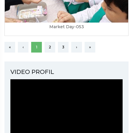
Market Day-053
«
‹
1
2
3
›
»
VIDEO PROFIL