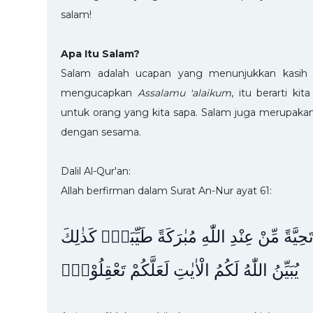
salam!
Apa Itu Salam?
Salam adalah ucapan yang menunjukkan kasih s
mengucapkan
Assalamu 'alaikum
, itu berarti k
untuk orang yang kita sapa. Salam juga merupaka
dengan sesama.
Dalil Al-Qur'an:
Allah berfirman dalam Surat An-Nur ayat 61:
تَحِيَّةً مِّنْ عِنْدِ اللّٰهِ مُبٰرَكَةً طَيِّبَةًۗ كَذٰلِكَ
يُبَيِّنُ اللّٰهُ لَكُمُ الْاٰيٰتِ لَعَلَّكُمْ تَعْقِلُوْنَࣖ