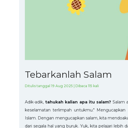
Tebarkanlah Salam
Ditulis tanggal 19 Aug 2025 | Dibaca 115 kali
Adik-adik,
tahukah kalian apa itu salam?
Salam a
keselamatan terlimpah untukmu." Mengucapkan s
Islam. Dengan mengucapkan salam, kita mendoakan 
dari segala hal yang buruk. Yuk, kita pelajari l