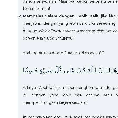
penuh senyuman. Misalnya, ketika bertemu teman
teman-teman!
Membalas Salam dengan Lebih Baik, j
ika kit
menjawab dengan yang lebih baik. Jika seseora
dengan
Wa'alaikumussalam
warahmatullahi wa ba
berkah Allah juga untukmu."
Allah berfirman dalam Surat An-Nisa ayat 86:
ُوْهَاۗ اِنَّ
اللّٰهَ كَانَ عَلٰى كُلِّ شَيْءٍ حَسِيْبًا
Artinya: "Apabila kamu diberi penghormatan den
itu dengan yang lebih baik darinya, atau 
memperhitungkan segala sesuatu."
Ini mengajarkan kita untuk selalu membalas salam d