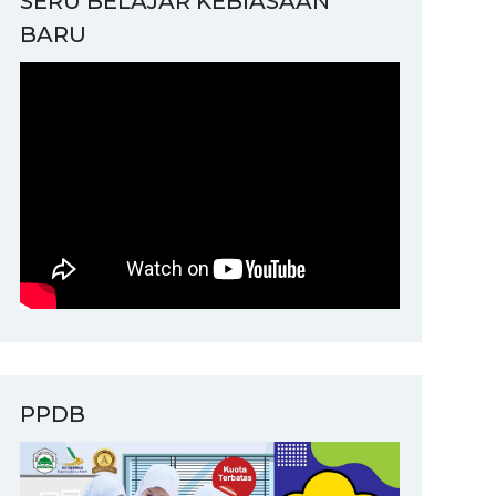
SERU BELAJAR KEBIASAAN
BARU
PPDB