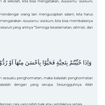
 di sekolah, kita bisa mengatakan,
Assalamu 'alaikum
,
a mendengar orang lain mengucapkan salam, kita harus
ng mengatakan
Assalamu 'alaikum
, kita bisa membalasnya
rakatuh
yang artinya "Semoga keselamatan, rahmat, dan
وَاِذَا حُيِّيْتُمْ بِتَحِيَّةٍ فَحَيُّوْا بِاَحْسَنَ مِنْهَآ اَوْ رُدّ
gan sesuatu penghormatan, maka balaslah penghormatan
balaslah dengan yang serupa. Sesungguhnya Allah
engan cara yang lebih baik atau setidaknya setara.