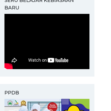
SERU BELAJAR KEBIASAAN
BARU
PPDB