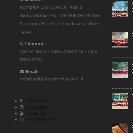
Komplek Bea Cukai Jl. Masjid
Baiturrahman No. 1 Rt 008 Rw 07 Kel.
Sukapura Kec. Cilincing Jakarta Utara
14140
Telepon :
021 4418642 - 0895 2789 0118 - 0813
8830 3170
Email :
info@sditbaiturrahman.sch.id
Media Sosial :
Facebook
Instagram
Youtube
081388303170