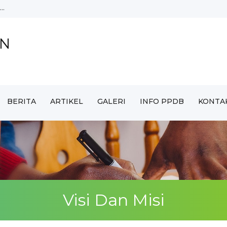
..
AN
IT Baiturrahman...
..
n Gembira...
BERITA
ARTIKEL
GALERI
INFO PPDB
KONTA
Visi Dan Misi