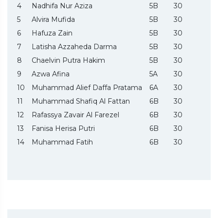
4
Nadhifa Nur Aziza
5B
30
5
Alvira Mufida
5B
30
6
Hafuza Zain
5B
30
7
Latisha Azzaheda Darma
5B
30
8
Chaelvin Putra Hakim
5B
30
9
Azwa Afina
5A
30
10
Muhammad Alief Daffa Pratama
6A
30
11
Muhammad Shafiq Al Fattan
6B
30
12
Rafassya Zavair Al Farezel
6B
30
13
Fanisa Herisa Putri
6B
30
14
Muhammad Fatih
6B
30