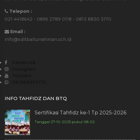
Telepon :
021 4418642 - 0895 2789 0118 - 0813 8830 3170
Email :
info@sditbaiturrahman.sch.id
Media Sosial :
Facebook
Instagram
Youtube
081388303170
INFO TAHFIDZ DAN BTQ
Sertifikasi Tahfidz ke-1 Tp 2025-2026
Tanggal 27-10-2025 pukul 08:02