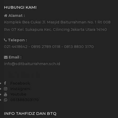
HUBUNGI KAMI
Alamat :
Komplek Bea Cukai Jl. Masjid Baiturrahman No. 1 Rt 008
Rw 07 Kel. Sukapura Kec. Cilincing Jakarta Utara 14140
Telepon :
021 4418642 - 0895 2789 0118 - 0813 8830 3170
Email :
info@sditbaiturrahman.sch.id
Media Sosial :
Facebook
Instagram
Youtube
081388303170
INFO TAHFIDZ DAN BTQ